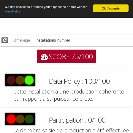
We use cookies to enhance your experience on this website
English
Ok, j'accepte
Plus d'infos.
Homepage
Installations number
SCORE 75/100
Data Policy : 100/100
Cette installation a une production cohérente
par rapport à sa puissance crête.
Participation : 0/100
La dernière saisie de production a été effectuée