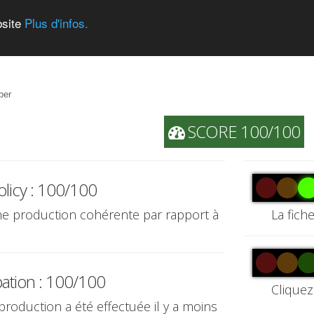
bsite
Plus d'infos.
ber
SCORE 100/100
olicy : 100/100
une production cohérente par rapport à
La fich
pation : 100/100
Cliquez
 production a été effectuée il y a moins