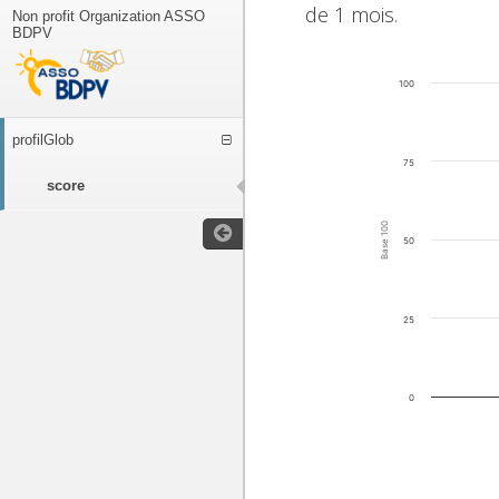
de 1 mois.
Non profit Organization ASSO
BDPV
100
profilGlob
75
score
Base 100
50
25
0