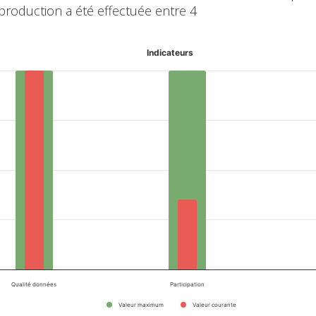
 production a été effectuée entre 4
Indicateurs
Qualité données
Participation
Valeur maximum
Valeur courante