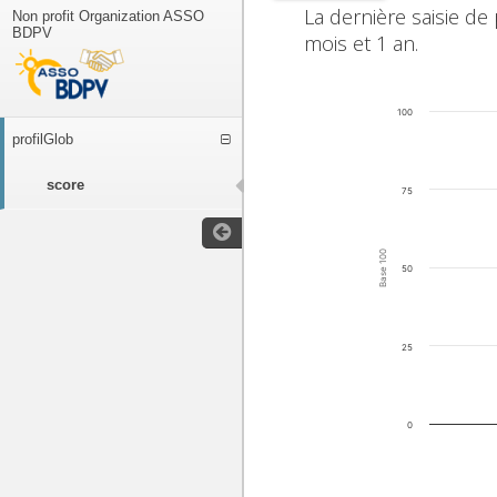
La dernière saisie de
Non profit Organization ASSO
BDPV
mois et 1 an.
100
profilGlob
score
75
Base 100
50
25
0