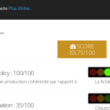
bsite
Plus d'infos.
ber
SCORE
83.75/100
olicy : 100/100
une production cohérente par rapport à
La fich
pation : 35/100
Cliquez