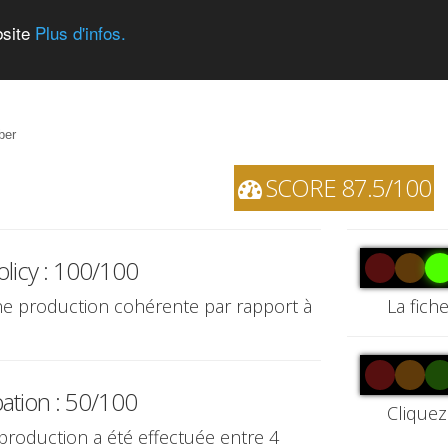
bsite
Plus d'infos.
ber
SCORE 87.5/100
olicy : 100/100
une production cohérente par rapport à
La fich
pation : 50/100
Cliquez
 production a été effectuée entre 4