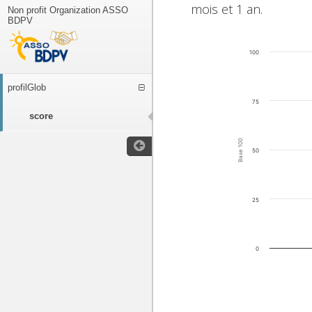
mois et 1 an.
Non profit Organization ASSO
BDPV
100
profilGlob
75
score
Base 100
50
25
0