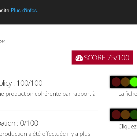
bsite
Plus d'infos.
ber
SCORE 75/100
olicy : 100/100
une production cohérente par rapport à
La fich
pation : 0/100
Cliquez
production a été effectuée il y a plus