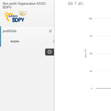
de 1 an.
Non profit Organization ASSO
BDPV
100
profilGlob
75
score
Base 100
50
25
0