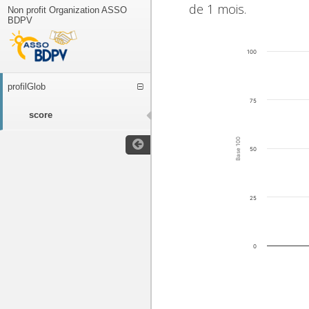
de 1 mois.
Non profit Organization ASSO
BDPV
100
profilGlob
75
score
Base 100
50
25
0