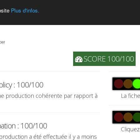
bsite
Plus d'infos.
ber
SCORE 100/100
olicy : 100/100
une production cohérente par rapport à
La fich
pation : 100/100
Cliquez
 production a été effectuée il y a moins