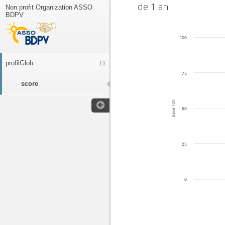
de 1 an.
Non profit Organization ASSO
BDPV
100
profilGlob
75
score
Base 100
50
25
0