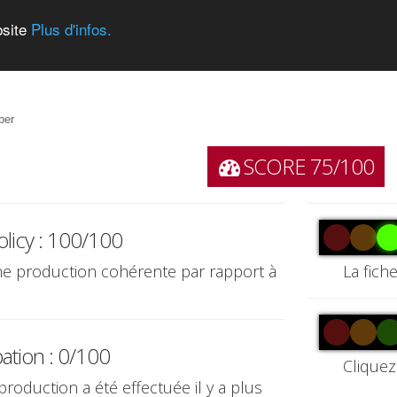
bsite
Plus d'infos.
ber
SCORE 75/100
olicy : 100/100
une production cohérente par rapport à
La fich
pation : 0/100
Cliquez
production a été effectuée il y a plus