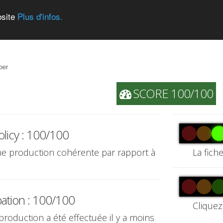
bsite
Plus d'infos.
ber
SCORE 100/100
olicy : 100/100
une production cohérente par rapport à
La fich
pation : 100/100
Cliquez
 production a été effectuée il y a moins