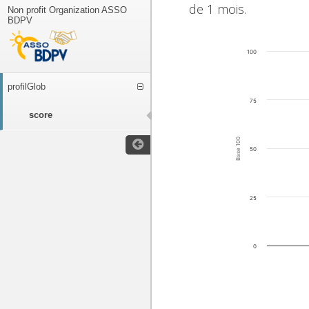
de 1 mois.
Non profit Organization ASSO
BDPV
100
profilGlob
75
score
Base 100
50
25
0