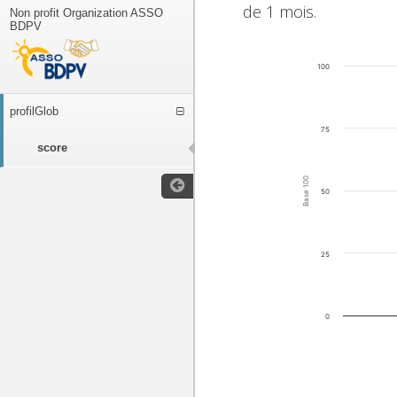
de 1 mois.
Non profit Organization ASSO
BDPV
100
profilGlob
75
score
Base 100
50
25
0