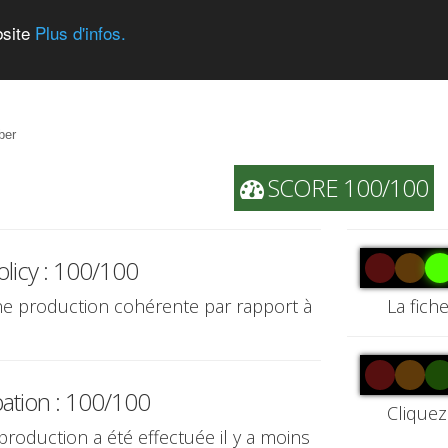
bsite
Plus d'infos.
ber
SCORE 100/100
olicy : 100/100
une production cohérente par rapport à
La fich
pation : 100/100
Cliquez
 production a été effectuée il y a moins