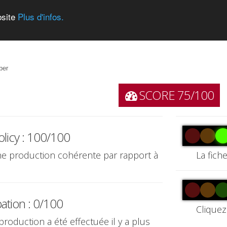
bsite
Plus d'infos.
ber
SCORE 75/100
olicy : 100/100
une production cohérente par rapport à
La fich
pation : 0/100
Cliquez
production a été effectuée il y a plus