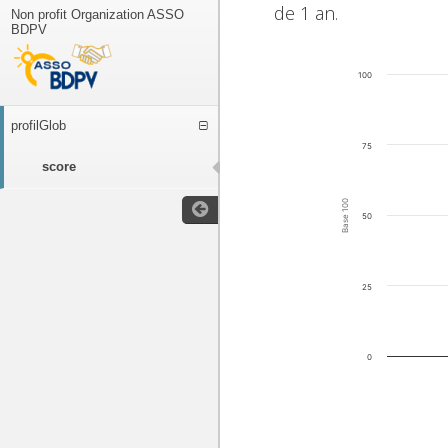
de 1 an.
Non profit Organization ASSO
BDPV
100
profilGlob
75
score
Base 100
50
25
0