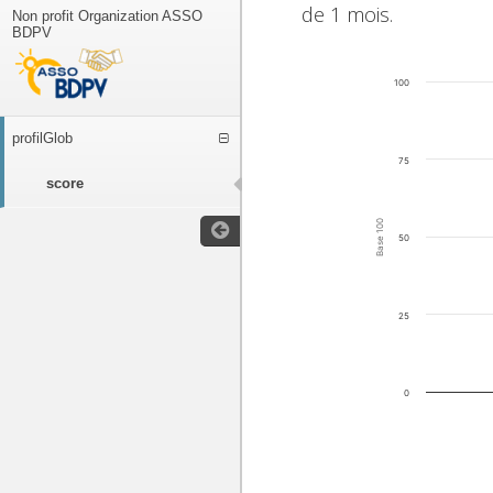
de 1 mois.
Non profit Organization ASSO
BDPV
100
profilGlob
75
score
Base 100
50
25
0