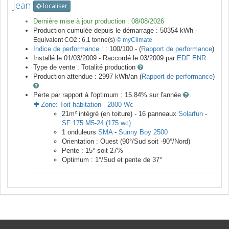
Jean
localiser
Dernière mise à jour production :
08/08/2026
Production cumulée depuis le démarrage :
50354
kWh -
Equivalent CO2 :
6.1
tonne(s)
© myClimate
Indice de performance :
: 100/100 - (
Rapport de performance
)
Installé le 01/03/2009 -
Raccordé le
03/2009
par
EDF ENR
Type de vente :
Totalité production
Production attendue :
2997
kWh/an (
Rapport de performance
)
Perte par rapport à l'optimum : 15.84
% sur l'année
Zone:
Toit habitation
-
2800
Wc
21
m²
intégré (en toiture) -
16
panneaux
Solarfun
-
SF 175 M5-24 (175 wc)
1
onduleurs
SMA
-
Sunny Boy 2500
Orientation :
Ouest
(
90
°/Sud soit
-90
°/Nord)
Pente :
15
° soit
27
%
Optimum :
1
°/Sud et pente de
37
°