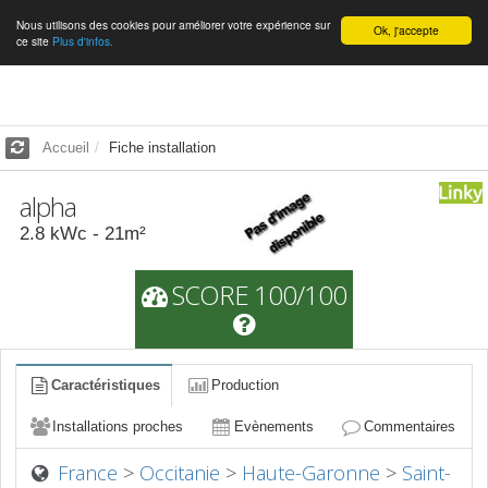
Nous utilisons des cookies pour améliorer votre expérience sur
Français
Ok, j'accepte
ce site
Plus d'infos.
Accueil
Fiche installation
alpha
2.8
kWc -
21
m²
SCORE 100/100
Caractéristiques
Production
Installations proches
Evènements
Commentaires
France
>
Occitanie
>
Haute-Garonne
>
Saint-