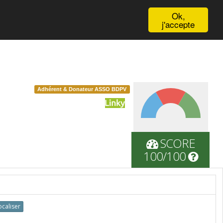
Français
Ok,
j'accepte
Adhérent & Donateur ASSO BDPV
SCORE
100/100
ocaliser