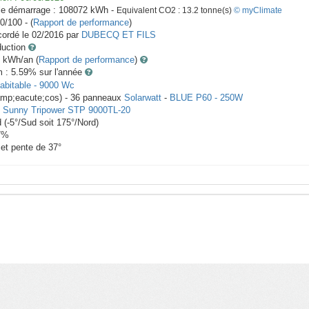
le démarrage :
108072
kWh -
Equivalent CO2 :
13.2
tonne(s)
© myClimate
0/100 - (
Rapport de performance
)
ordé le
02/2016
par
DUBECQ ET FILS
duction
kWh/an (
Rapport de performance
)
m : 5.59
% sur l'année
abitable
-
9000
Wc
amp;eacute;cos) -
36
panneaux
Solarwatt
-
BLUE P60 - 250W
-
Sunny Tripower STP 9000TL-20
d
(
-5
°/Sud soit
175
°/Nord)
7
%
 et pente de
37
°