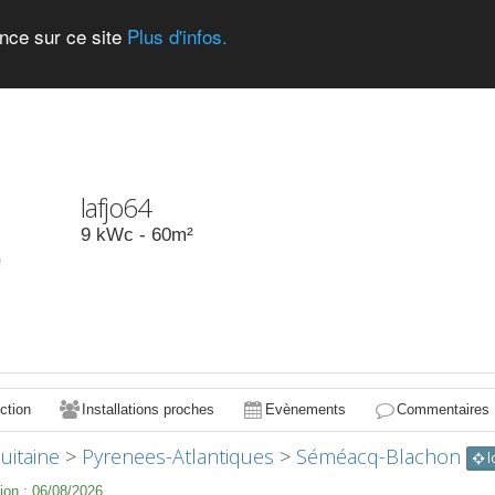
ence sur ce site
Plus d'infos.
lafjo64
9
kWc -
60
m²
ction
Installations proches
Evènements
Commentaires
uitaine
>
Pyrenees-Atlantiques
>
Séméacq-Blachon
l
ion :
06/08/2026