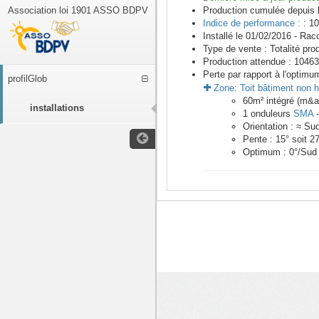
Association loi 1901 ASSO BDPV
Production cumulée depuis 
Indice de performance :
: 10
Installé le 01/02/2016 -
Racc
Type de vente :
Totalité pro
Production attendue :
10463
Perte par rapport à l'optimu
profilGlob
Zone:
Toit bâtiment non h
60
m²
intégré (m&
installations
1
onduleurs
SMA
Orientation :
≈ Su
Pente :
15
° soit
2
Optimum :
0
°/Sud
<