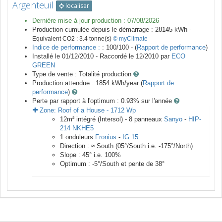
Argenteuil
localiser
Dernière mise à jour production :
07/08/2026
Production cumulée depuis le démarrage :
28145
kWh -
Equivalent CO2 :
3.4
tonne(s)
© myClimate
Indice de performance :
: 100/100 - (
Rapport de performance
)
Installé le 01/12/2010 -
Raccordé le
12/2010
par
ECO
GREEN
Type de vente :
Totalité production
Production attendue :
1854
kWh/year (
Rapport de
performance
)
Perte par rapport à l'optimum : 0.93
% sur l'année
Zone:
Roof of a House
-
1712
Wp
12
m²
intégré (Intersol) -
8
panneaux
Sanyo
-
HIP-
214 NKHE5
1
onduleurs
Fronius
-
IG 15
Direction :
≈ South
(
05
°/South i.e.
-175
°/North)
Slope :
45
° i.e.
100
%
Optimum :
-5
°/South et pente de
38
°