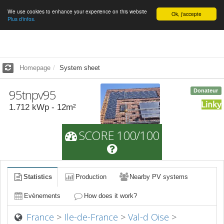
We use cookies to enhance your experience on this website
English
Ok, j'accepte
Plus d'infos.
Homepage
System sheet
95tnpv95
Donateur
1.712
kWp -
12
m²
SCORE 100/100
Statistics
Production
Nearby PV systems
Evènements
How does it work?
France
>
Ile-de-France
>
Val-d Oise
>