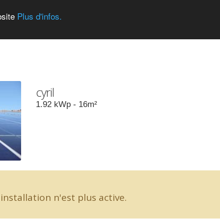
bsite
Plus d'infos.
cyril
1.92
kWp -
16
m²
installation n'est plus active.