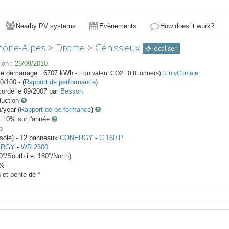
Nearby PV systems
Evènements
How does it work?
hône-Alpes
>
Drome
>
Génissieux
localiser
ion :
26/09/2010
le démarrage :
6707
kWh -
Equivalent CO2 :
0.8
tonne(s)
© myClimate
0/100 - (
Rapport de performance
)
ordé le
09/2007
par
Besson
duction
year (
Rapport de performance
)
 : 0
% sur l'année
p
rsole) -
12
panneaux
CONERGY
-
C 160 P
ERGY
-
WR 2300
0
°/South i.e.
180
°/North)
%
h et pente de
°