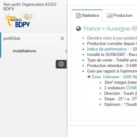
Non profit Organization ASSO
BDPV
Statistics
Production
France
>
Auvergne-R
Dernière mise à jour product
profilGlob
Production cumulée depuis 
Indice de performance :
: 10
installations
Installé le 01/09/2007 -
Racc
Type de vente :
Totalité pro
Production attendue :
0
kWh/
Gain par rapport à l'optimum
Zone:
Unknown
-
1920
W
16
m²
intégré (Inte
1
onduleurs
CON
Direction :
South
(
Slope :
15
° i.e.
27
Optimum :
°/Sout