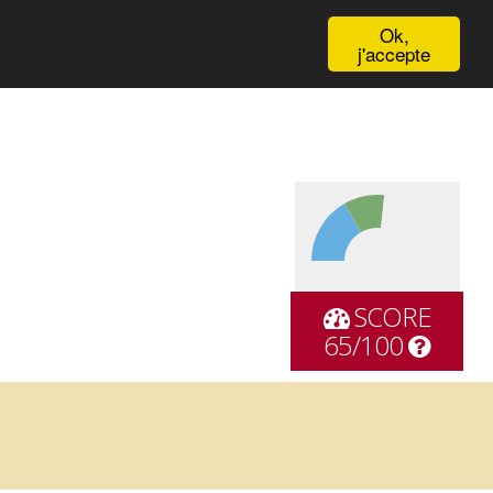
English
Ok,
j'accepte
SCORE
65/100