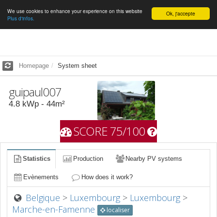
We use cookies to enhance your experience on this website
English
Ok, j'accepte
Plus d'infos.
Homepage
System sheet
guipaul007
4.8
kWp -
44
m²
SCORE 75/100
Statistics
Production
Nearby PV systems
Evènements
How does it work?
Belgique
>
Luxembourg
>
Luxembourg
>
Marche-en-Famenne
localiser