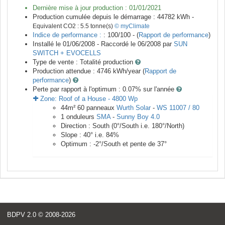
Dernière mise à jour production :
01/01/2021
Production cumulée depuis le démarrage :
44782
kWh -
Equivalent CO2 :
5.5
tonne(s)
© myClimate
Indice de performance :
: 100/100 - (
Rapport de performance
)
Installé le 01/06/2008 -
Raccordé le
06/2008
par
SUN
SWITCH + EVOCELLS
Type de vente :
Totalité production
Production attendue :
4746
kWh/year (
Rapport de
performance
)
Perte par rapport à l'optimum : 0.07
% sur l'année
Zone:
Roof of a House
-
4800
Wp
44
m²
60
panneaux
Wurth Solar
-
WS 11007 / 80
1
onduleurs
SMA
-
Sunny Boy 4.0
Direction :
South
(
0
°/South i.e.
180
°/North)
Slope :
40
° i.e.
84
%
Optimum :
-2
°/South et pente de
37
°
BDPV 2.0
© 2008-2026
<