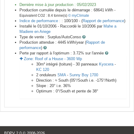
Dernière mise à jour production :
05/02/2023
Production cumulée depuis le démarrage :
68641
kWh -
Equivalent CO2 :
8.4
tonne(s)
© myClimate
Indice de performance :
: 100/100 - (
Rapport de performance
)
Installé le 01/10/2006 -
Raccordé le
10/2006
par
Mahe a
Madiere en Ariege
Type de vente :
Surplus/AutoConso
Production attendue :
4445
kWh/year (
Rapport de
performance
)
Perte par rapport à l'optimum : 3.72
% sur l'année
Zone:
Roof of a House
-
3600
Wp
30
m²
intégré (toiture) -
30
panneaux
Kyocera
-
KC 120
2
onduleurs
SMA
-
Sunny Boy 1700
Direction :
≈ South
(
05
°/South i.e.
-175
°/North)
Slope :
20
° i.e.
36
%
Optimum :
0
°/South et pente de
38
°
BDPV 2.0
© 2008-2026