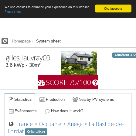
We use cookies to enhance your experience on this website
English
Ok, j'accepte
Plus d'infos.
Homepage
System sheet
gilles_lauvray09
Adhérent AS
3.6
kWp -
30
m²
SCORE 75/100
Statistics
Production
Nearby PV systems
Evènements
How does it work?
France
>
Occitanie
>
Ariege
>
La Bastide-de-
Lordat
localiser