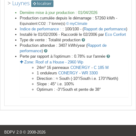
>
Luynes
localiser
Dernière mise à jour production :
01/04/2026
Production cumulée depuis le démarrage :
57260
kWh -
Equivalent CO2 :
7
tonne(s)
© myClimate
Indice de performance :
: 100/100 - (
Rapport de performance
)
Installé le 01/02/2006 -
Raccordé le
02/2006
par
Eco Confort
Type de vente :
Totalité production
Production attendue :
3407
kWh/year (
Rapport de
performance
)
Perte par rapport à l'optimum : 0.78
% sur l'année
Zone:
Roof of a House
-
2960
Wp
24
m²
16
panneaux
CONERGY
-
C 185 M
1
onduleurs
CONERGY
-
WR 3300
Direction :
≈ South
(
-10
°/South i.e.
170
°/North)
Slope :
45
° i.e.
100
%
Optimum :
-3
°/South et pente de
38
°
BDPV 2.0
© 2008-2026