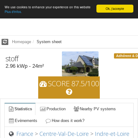
We use cookies to enhance your experience on this website
English
Ok, j'accepte
Plus d'infos.
Homepage
System sheet
stoff
Adhérent & 
2.96
kWp -
24
m²
SCORE 87.5/100
Statistics
Production
Nearby PV systems
Evènements
How does it work?
France
>
Centre-Val-De-Loire
>
Indre-et-Loire