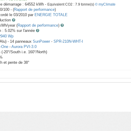
le démarrage :
64552
kWh -
Equivalent CO2 :
7.9
tonne(s)
© myClimate
0/100 - (
Rapport de performance
)
ordé le
03/2010
par
ENERGIE TOTALE
duction
Wh/year (
Rapport de performance
)
m : 5.02
% sur l'année
2940
Wp
Alu) -
14
panneaux
SunPower
-
SPR-210N-WHT-I
-One
-
Aurora PVI-3.0
h
(
-20
°/South i.e.
160
°/North)
%
th et pente de
38
°