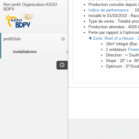
Non profit Organization ASSO
Production cumulée depuis 
BDPV
Indice de performance :
: 10
Installé le 01/03/2010 -
Racc
Type de vente :
Totalité pro
Production attendue :
4026
k
Perte par rapport à l'optimu
Zone:
Roof of a House
-
profilGlob
18
m²
intégré (Bac 
1
onduleurs
Power
installations
Direction :
≈ Sout
Slope :
20
° i.e.
36
Optimum :
0
°/Sou
<