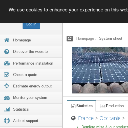
We use cookies to enhance your experience on this we
Log in
Homepage
System sheet
Homepage
Discover the website
Performance installation
Check a quote
Estimate energy output
Monitor your system
Statistics
Production
Statistics
France
>
Occitanie
>
Aide et support
Dernière mise à jour product