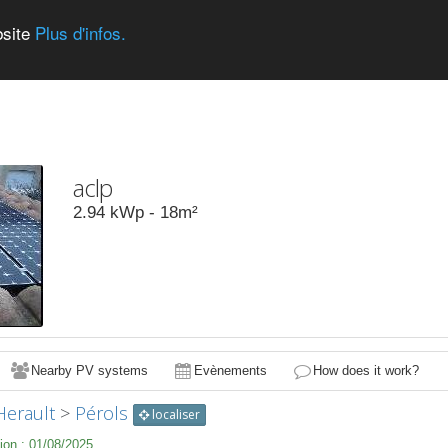
bsite
Plus d'infos.
aclp
2.94
kWp -
18
m²
Nearby PV systems
Evènements
How does it work?
Herault
>
Pérols
localiser
ion :
01/08/2025