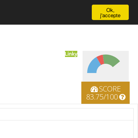
English
Ok,
j'accepte
SCORE
83.75/100