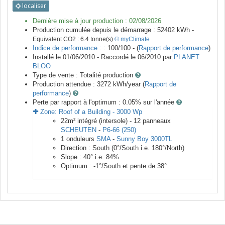
localiser
Dernière mise à jour production :
02/08/2026
Production cumulée depuis le démarrage :
52402
kWh -
Equivalent CO2 :
6.4
tonne(s)
© myClimate
Indice de performance :
: 100/100 - (
Rapport de performance
)
Installé le 01/06/2010 -
Raccordé le
06/2010
par
PLANET
BLOO
Type de vente :
Totalité production
Production attendue :
3272
kWh/year (
Rapport de
performance
)
Perte par rapport à l'optimum : 0.05
% sur l'année
Zone:
Roof of a Building
-
3000
Wp
22
m²
intégré (intersole) -
12
panneaux
SCHEUTEN
-
P6-66 (250)
1
onduleurs
SMA
-
Sunny Boy 3000TL
Direction :
South
(
0
°/South i.e.
180
°/North)
Slope :
40
° i.e.
84
%
Optimum :
-1
°/South et pente de
38
°