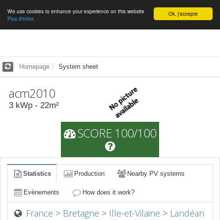
We use cookies to enhance your experience on this website
English
Ok, j'accepte
Plus d'infos.
Homepage
System sheet
acm2010
3
kWp -
22
m²
SCORE 100/100
Statistics
Production
Nearby PV systems
Evènements
How does it work?
France
>
Bretagne
>
Ille-et-Vilaine
>
Landéan