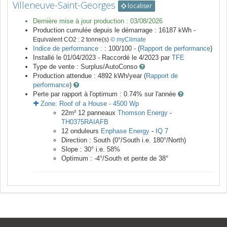
Villeneuve-Saint-Georges
localiser
Dernière mise à jour production :
03/08/2026
Production cumulée depuis le démarrage :
16187
kWh -
Equivalent CO2 :
2
tonne(s)
© myClimate
Indice de performance :
: 100/100 - (
Rapport de performance
)
Installé le 01/04/2023 -
Raccordé le
4/2023
par
TFE
Type de vente :
Surplus/AutoConso
Production attendue :
4892
kWh/year (
Rapport de
performance
)
Perte par rapport à l'optimum : 0.74
% sur l'année
Zone:
Roof of a House
-
4500
Wp
22
m²
12
panneaux
Thomson Energy
-
TH0375RAIAFB
12
onduleurs
Enphase Energy
-
IQ 7
Direction :
South
(
0
°/South i.e.
180
°/North)
Slope :
30
° i.e.
58
%
Optimum :
-4
°/South et pente de
38
°