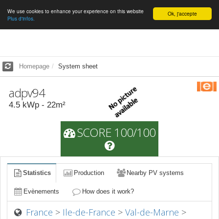
We use cookies to enhance your experience on this website
English
Ok, j'accepte
Plus d'infos.
Homepage
System sheet
adpv94
4.5
kWp -
22
m²
SCORE 100/100
Statistics
Production
Nearby PV systems
Evènements
How does it work?
France
>
Ile-de-France
>
Val-de-Marne
>