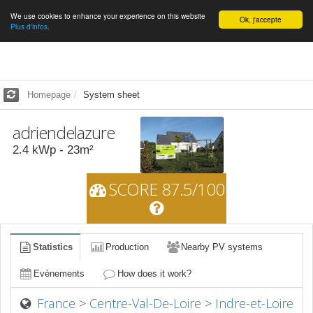
We use cookies to enhance your experience on this website
English
Ok, j'accepte
Plus d'infos.
Homepage
System sheet
adriendelazure
2.4
kWp -
23
m²
SCORE 87.5/100
Statistics
Production
Nearby PV systems
Evènements
How does it work?
France
>
Centre-Val-De-Loire
>
Indre-et-Loire