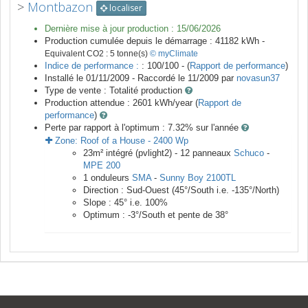
>
Montbazon
localiser
Dernière mise à jour production :
15/06/2026
Production cumulée depuis le démarrage :
41182
kWh -
Equivalent CO2 :
5
tonne(s)
© myClimate
Indice de performance :
: 100/100 - (
Rapport de performance
)
Installé le 01/11/2009 -
Raccordé le
11/2009
par
novasun37
Type de vente :
Totalité production
Production attendue :
2601
kWh/year (
Rapport de
performance
)
Perte par rapport à l'optimum : 7.32
% sur l'année
Zone:
Roof of a House
-
2400
Wp
23
m²
intégré (pvlight2) -
12
panneaux
Schuco
-
MPE 200
1
onduleurs
SMA
-
Sunny Boy 2100TL
Direction :
Sud-Ouest
(
45
°/South i.e.
-135
°/North)
Slope :
45
° i.e.
100
%
Optimum :
-3
°/South et pente de
38
°