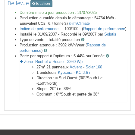
Bellevue
localiser
Dernière mise à jour production :
31/07/2025
Production cumulée depuis le démarrage :
54764
kWh -
Equivalent CO2 :
6.7
tonne(s)
© myClimate
Indice de performance :
: 100/100 - (
Rapport de performance
)
Installé le 01/09/2007 -
Raccordé le
09/2007
par
Solstis
Type de vente :
Totalité production
Production attendue :
3902
kWh/year (
Rapport de
performance
)
Perte par rapport à l'optimum : 5.44
% sur l'année
Zone:
Roof of a House
-
3360
Wp
27
m²
21
panneaux
Advent
-
Solar 160
1
onduleurs
Kyocera
-
KC 3.6 i
Direction :
≈ Sud-Ouest
(
30
°/South i.e.
-150
°/North)
Slope :
20
° i.e.
36
%
Optimum :
0
°/South et pente de
38
°