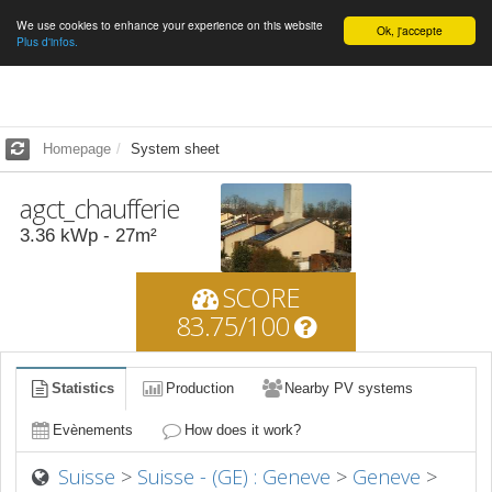
We use cookies to enhance your experience on this website
English
Ok, j'accepte
Plus d'infos.
Homepage
System sheet
agct_chaufferie
3.36
kWp -
27
m²
SCORE
83.75/100
Statistics
Production
Nearby PV systems
Evènements
How does it work?
Suisse
>
Suisse - (GE) : Geneve
>
Geneve
>