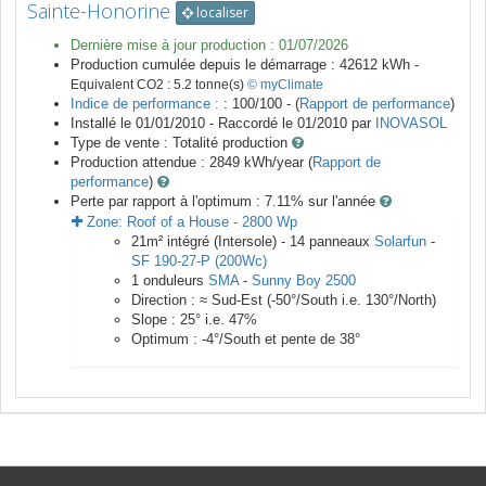
Sainte-Honorine
localiser
Dernière mise à jour production :
01/07/2026
Production cumulée depuis le démarrage :
42612
kWh -
Equivalent CO2 :
5.2
tonne(s)
© myClimate
Indice de performance :
: 100/100 - (
Rapport de performance
)
Installé le 01/01/2010 -
Raccordé le
01/2010
par
INOVASOL
Type de vente :
Totalité production
Production attendue :
2849
kWh/year (
Rapport de
performance
)
Perte par rapport à l'optimum : 7.11
% sur l'année
Zone:
Roof of a House
-
2800
Wp
21
m²
intégré (Intersole) -
14
panneaux
Solarfun
-
SF 190-27-P (200Wc)
1
onduleurs
SMA
-
Sunny Boy 2500
Direction :
≈ Sud-Est
(
-50
°/South i.e.
130
°/North)
Slope :
25
° i.e.
47
%
Optimum :
-4
°/South et pente de
38
°