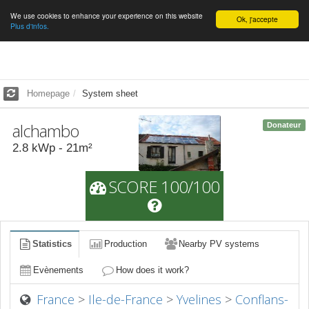
We use cookies to enhance your experience on this website
English
Ok, j'accepte
Plus d'infos.
Homepage
System sheet
alchambo
Donateur
2.8
kWp -
21
m²
SCORE 100/100
Statistics
Production
Nearby PV systems
Evènements
How does it work?
France
>
Ile-de-France
>
Yvelines
>
Conflans-