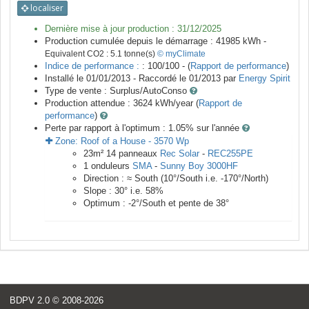
localiser
Dernière mise à jour production :
31/12/2025
Production cumulée depuis le démarrage :
41985
kWh -
Equivalent CO2 :
5.1
tonne(s)
© myClimate
Indice de performance :
: 100/100 - (
Rapport de performance
)
Installé le 01/01/2013 -
Raccordé le
01/2013
par
Energy Spirit
Type de vente :
Surplus/AutoConso
Production attendue :
3624
kWh/year (
Rapport de
performance
)
Perte par rapport à l'optimum : 1.05
% sur l'année
Zone:
Roof of a House
-
3570
Wp
23
m²
14
panneaux
Rec Solar
-
REC255PE
1
onduleurs
SMA
-
Sunny Boy 3000HF
Direction :
≈ South
(
10
°/South i.e.
-170
°/North)
Slope :
30
° i.e.
58
%
Optimum :
-2
°/South et pente de
38
°
BDPV 2.0
© 2008-2026