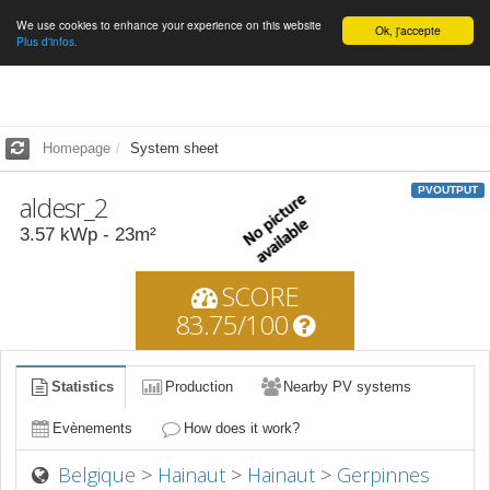
We use cookies to enhance your experience on this website
English
Ok, j'accepte
Plus d'infos.
Homepage
System sheet
PVOUTPUT
aldesr_2
3.57
kWp -
23
m²
SCORE
83.75/100
Statistics
Production
Nearby PV systems
Evènements
How does it work?
Belgique
>
Hainaut
>
Hainaut
>
Gerpinnes