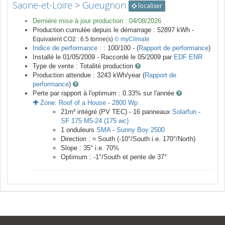
Saone-et-Loire
>
Gueugnon
localiser
Dernière mise à jour production :
04/08/2026
Production cumulée depuis le démarrage :
52897
kWh -
Equivalent CO2 :
6.5
tonne(s)
© myClimate
Indice de performance :
: 100/100 - (
Rapport de performance
)
Installé le 01/05/2009 -
Raccordé le
05/2009
par
EDF ENR
Type de vente :
Totalité production
Production attendue :
3243
kWh/year (
Rapport de
performance
)
Perte par rapport à l'optimum : 0.33
% sur l'année
Zone:
Roof of a House
-
2800
Wp
21
m²
intégré (PV TEC) -
16
panneaux
Solarfun
-
SF 175 M5-24 (175 wc)
1
onduleurs
SMA
-
Sunny Boy 2500
Direction :
≈ South
(
-10
°/South i.e.
170
°/North)
Slope :
35
° i.e.
70
%
Optimum :
-1
°/South et pente de
37
°