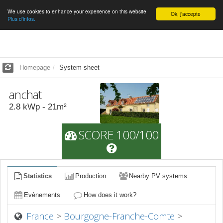
We use cookies to enhance your experience on this website
English
Ok, j'accepte
Plus d'infos.
Homepage
System sheet
anchat
2.8
kWp -
21
m²
SCORE 100/100
Statistics
Production
Nearby PV systems
Evènements
How does it work?
France
>
Bourgogne-Franche-Comte
>