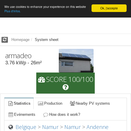
We use cookies to enhance your experience on this website
English
Ok, j'accepte
Plus d'infos.
Homepage
System sheet
armadeo
3.76
kWp -
26
m²
SCORE 100/100
Statistics
Production
Nearby PV systems
Evènements
How does it work?
Belgique
>
Namur
>
Namur
>
Andenne