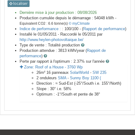
localiser
Dernière mise à jour production :
08/08/2026
Production cumulée depuis le démarrage :
54048
kWh -
Equivalent CO2 :
6.6
tonne(s)
© myClimate
Indice de performance :
: 100/100 - (
Rapport de performance
)
Installé le 01/05/2011 -
Raccordé le
05/2011
par
http://www.heylen-photovoltaique.be/
Type de vente :
Totalité production
Production attendue :
3813
kWh/year (
Rapport de
performance
)
Perte par rapport à l'optimum : 2.37
% sur l'année
Zone:
Roof of a House
-
3760
Wp
26
m²
16
panneaux
SolarWorld
-
SW 235
2
onduleurs
SMA
-
Sunny Boy 1100 (
Direction :
≈ Sud-Est
(
-25
°/South i.e.
155
°/North)
Slope :
30
° i.e.
58
%
Optimum :
-1
°/South et pente de
38
°