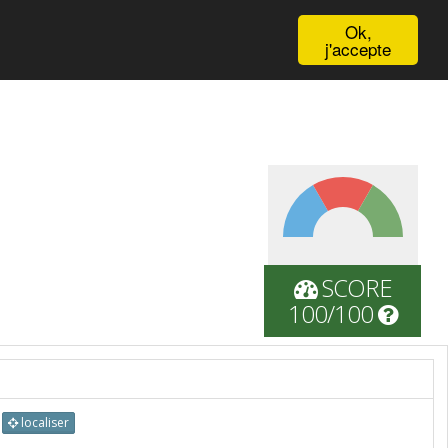
English
Ok,
j'accepte
SCORE
100/100
localiser