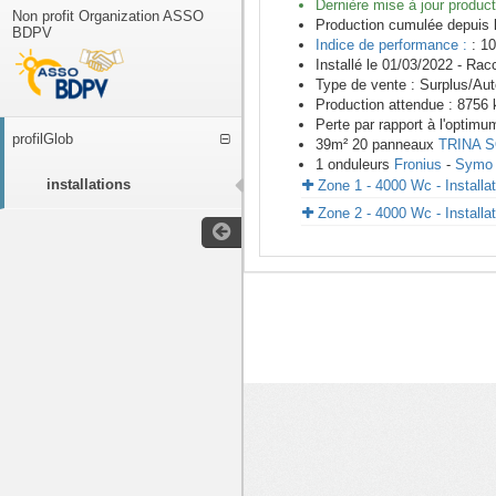
Dernière mise à jour product
Non profit Organization ASSO
Production cumulée depuis 
BDPV
Indice de performance :
: 10
Installé le 01/03/2022 -
Racc
Type de vente :
Surplus/Au
Production attendue :
8756
k
Perte par rapport à l'optimu
profilGlob
39
m²
20
panneaux
TRINA 
1
onduleurs
Fronius
-
Symo 
installations
Zone 1 - 4000 Wc - Installa
Zone 2 - 4000 Wc - Installa
<