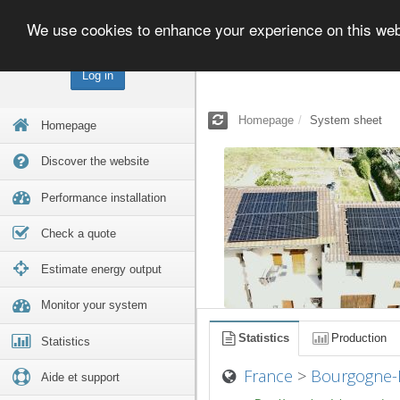
We use cookies to enhance your experience on this we
Log in
Homepage
System sheet
Homepage
Discover the website
Performance installation
Check a quote
Estimate energy output
Monitor your system
Statistics
Production
Statistics
France
>
Bourgogne-
Aide et support