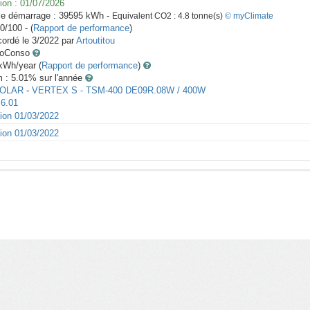
ion :
01/07/2026
le démarrage :
39595
kWh -
Equivalent CO2 :
4.8
tonne(s)
© myClimate
0/100 - (
Rapport de performance
)
ordé le
3/2022
par
Artoutitou
toConso
Wh/year (
Rapport de performance
)
m : 5.01
% sur l'année
SOLAR
-
VERTEX S - TSM-400 DE09R.08W / 400W
6.01
tion 01/03/2022
tion 01/03/2022