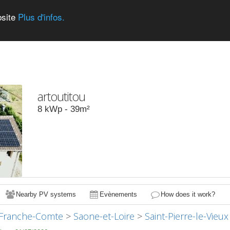
bsite
Plus d'infos.
artoutitou
8
kWp -
39
m²
Nearby PV systems
Evènements
How does it work?
Franche-Comte
>
Saone-et-Loire
>
Saint-Pierre-le-Vieux