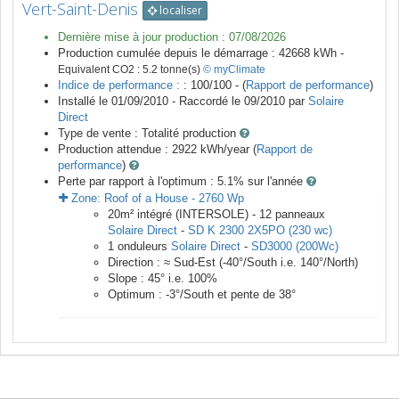
Vert-Saint-Denis
localiser
Dernière mise à jour production :
07/08/2026
Production cumulée depuis le démarrage :
42668
kWh -
Equivalent CO2 :
5.2
tonne(s)
© myClimate
Indice de performance :
: 100/100 - (
Rapport de performance
)
Installé le 01/09/2010 -
Raccordé le
09/2010
par
Solaire
Direct
Type de vente :
Totalité production
Production attendue :
2922
kWh/year (
Rapport de
performance
)
Perte par rapport à l'optimum : 5.1
% sur l'année
Zone:
Roof of a House
-
2760
Wp
20
m²
intégré (INTERSOLE) -
12
panneaux
Solaire Direct
-
SD K 2300 2X5PO (230 wc)
1
onduleurs
Solaire Direct
-
SD3000 (200Wc)
Direction :
≈ Sud-Est
(
-40
°/South i.e.
140
°/North)
Slope :
45
° i.e.
100
%
Optimum :
-3
°/South et pente de
38
°