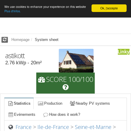
We use cookies to enhance your experience on this website
English
Ok, j'accepte
Plus d'infos.
Homepage
System sheet
astikott
2.76
kWp -
20
m²
SCORE 100/100
Statistics
Production
Nearby PV systems
Evènements
How does it work?
France
>
Ile-de-France
>
Seine-et-Marne
>