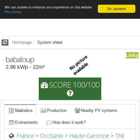
We use cookies to enhance your experience on this website
English
Ok, j'accepte
Plus d'infos.
Homepage
System sheet
babaloup
2.96
kWp -
22
m²
SCORE 100/100
Statistics
Production
Nearby PV systems
Evènements
How does it work?
France
>
Occitanie
>
Haute-Garonne
>
Thil