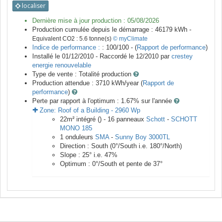
localiser
Dernière mise à jour production :
05/08/2026
Production cumulée depuis le démarrage :
46179
kWh -
Equivalent CO2 :
5.6
tonne(s)
© myClimate
Indice de performance :
: 100/100 - (
Rapport de performance
)
Installé le 01/12/2010 -
Raccordé le
12/2010
par
crestey
energie renouvelable
Type de vente :
Totalité production
Production attendue :
3710
kWh/year (
Rapport de
performance
)
Perte par rapport à l'optimum : 1.67
% sur l'année
Zone:
Roof of a Building
-
2960
Wp
22
m²
intégré () -
16
panneaux
Schott
-
SCHOTT
MONO 185
1
onduleurs
SMA
-
Sunny Boy 3000TL
Direction :
South
(
0
°/South i.e.
180
°/North)
Slope :
25
° i.e.
47
%
Optimum :
0
°/South et pente de
37
°