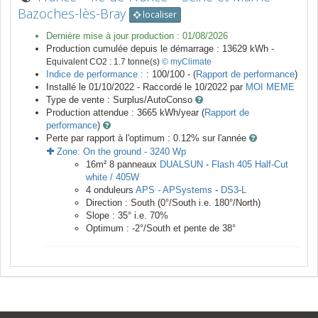
Bazoches-lès-Bray
localiser
Dernière mise à jour production :
01/08/2026
Production cumulée depuis le démarrage :
13629
kWh -
Equivalent CO2 :
1.7
tonne(s)
© myClimate
Indice de performance :
: 100/100 - (
Rapport de performance
)
Installé le 01/10/2022 -
Raccordé le
10/2022
par
MOI MEME
Type de vente :
Surplus/AutoConso
Production attendue :
3665
kWh/year (
Rapport de
performance
)
Perte par rapport à l'optimum : 0.12
% sur l'année
Zone:
On the ground
-
3240
Wp
16
m²
8
panneaux
DUALSUN
-
Flash 405 Half-Cut
white / 405W
4
onduleurs
APS - APSystems
-
DS3-L
Direction :
South
(
0
°/South i.e.
180
°/North)
Slope :
35
° i.e.
70
%
Optimum :
-2
°/South et pente de
38
°