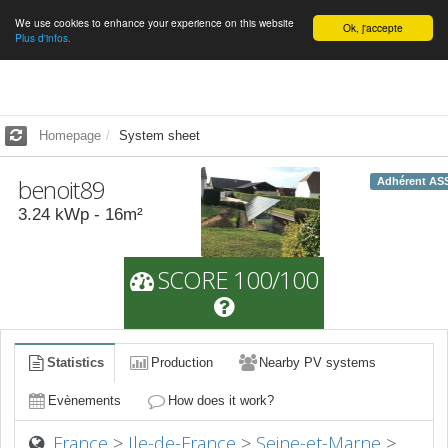
We use cookies to enhance your experience on this website
English
Ok, j'accepte
Plus d'infos.
Homepage
System sheet
benoit89
Adhérent AS
3.24
kWp -
16
m²
SCORE 100/100
Statistics
Production
Nearby PV systems
Evènements
How does it work?
France
>
Ile-de-France
>
Seine-et-Marne
>