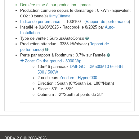
Dernière mise à jour production :
jamais
Production cumulée depuis le démarrage :
0
kWh -
Equivalent
CO2 :
0
tonne(s)
© myClimate
Indice de performance :
: 100/100 - (
Rapport de performance
)
Installé le 01/08/2025 -
Raccordé le
8/2025
par
Auto-
Installation
Type de vente :
Surplus/AutoConso
Production attendue :
3388
kWh/year (
Rapport de
performance
)
Perte par rapport à l'optimum : 0.7
% sur l'année
Zone:
On the ground
-
3000
Wp
13
m²
6
panneaux
DMEGC
-
DM500M10-66HBB
500 / 500W
2
onduleurs
Zendure
-
Hyper2000
Direction :
South
(
0
°/South i.e.
180
°/North)
Slope :
30
° i.e.
58
%
Optimum :
-2
°/South et pente de
38
°
BDPV 2.0
© 2008-2026