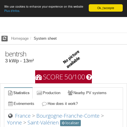
We use cookies to enhance your experience on this website
English
Ok, j'accepte
Plus d'infos.
Homepage
System sheet
bentrsh
3
kWp -
13
m²
SCORE 50/100
Statistics
Production
Nearby PV systems
Evènements
How does it work?
France
>
Bourgogne-Franche-Comte
>
Yonne
>
Saint-Valérien
localiser