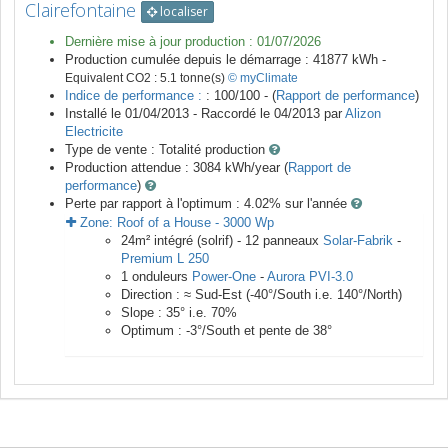
Clairefontaine
localiser
Dernière mise à jour production :
01/07/2026
Production cumulée depuis le démarrage :
41877
kWh -
Equivalent CO2 :
5.1
tonne(s)
© myClimate
Indice de performance :
: 100/100 - (
Rapport de performance
)
Installé le 01/04/2013 -
Raccordé le
04/2013
par
Alizon
Electricite
Type de vente :
Totalité production
Production attendue :
3084
kWh/year (
Rapport de
performance
)
Perte par rapport à l'optimum : 4.02
% sur l'année
Zone:
Roof of a House
-
3000
Wp
24
m²
intégré (solrif) -
12
panneaux
Solar-Fabrik
-
Premium L 250
1
onduleurs
Power-One
-
Aurora PVI-3.0
Direction :
≈ Sud-Est
(
-40
°/South i.e.
140
°/North)
Slope :
35
° i.e.
70
%
Optimum :
-3
°/South et pente de
38
°