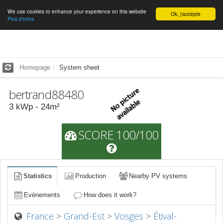
We use cookies to enhance your experience on this website
English
Ok, j'accepte
Plus d'infos.
Homepage
System sheet
bertrand88480
3
kWp -
24
m²
SCORE 100/100
Statistics
Production
Nearby PV systems
Evènements
How does it work?
France
>
Grand-Est
>
Vosges
>
Étival-