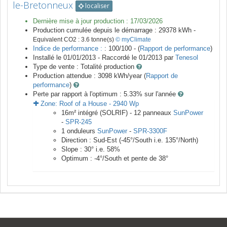
le-Bretonneux
localiser
Dernière mise à jour production :
17/03/2026
Production cumulée depuis le démarrage :
29378
kWh -
Equivalent CO2 :
3.6
tonne(s)
© myClimate
Indice de performance :
: 100/100 - (
Rapport de performance
)
Installé le 01/01/2013 -
Raccordé le
01/2013
par
Tenesol
Type de vente :
Totalité production
Production attendue :
3098
kWh/year (
Rapport de
performance
)
Perte par rapport à l'optimum : 5.33
% sur l'année
Zone:
Roof of a House
-
2940
Wp
16
m²
intégré (SOLRIF) -
12
panneaux
SunPower
-
SPR-245
1
onduleurs
SunPower
-
SPR-3300F
Direction :
Sud-Est
(
-45
°/South i.e.
135
°/North)
Slope :
30
° i.e.
58
%
Optimum :
-4
°/South et pente de
38
°