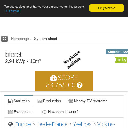
We use cookies to enhance your experience on this website
English
Ok, j'accepte
Plus d'infos.
Homepage
System sheet
bferet
Adhérent AS
2.94
kWp -
16
m²
SCORE
83.75/100
Statistics
Production
Nearby PV systems
Evènements
How does it work?
France
>
Ile-de-France
>
Yvelines
>
Voisins-