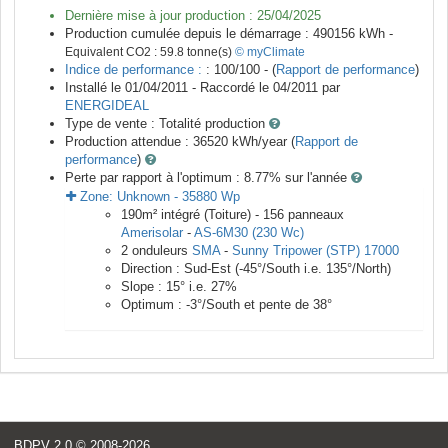
Dernière mise à jour production :
25/04/2025
Production cumulée depuis le démarrage :
490156
kWh -
Equivalent CO2 :
59.8
tonne(s)
© myClimate
Indice de performance :
: 100/100 - (
Rapport de performance
)
Installé le 01/04/2011 -
Raccordé le
04/2011
par
ENERGIDEAL
Type de vente :
Totalité production
Production attendue :
36520
kWh/year (
Rapport de
performance
)
Perte par rapport à l'optimum : 8.77
% sur l'année
Zone:
Unknown
-
35880
Wp
190
m²
intégré (Toiture) -
156
panneaux
Amerisolar
-
AS-6M30 (230 Wc)
2
onduleurs
SMA
-
Sunny Tripower (STP) 17000
Direction :
Sud-Est
(
-45
°/South i.e.
135
°/North)
Slope :
15
° i.e.
27
%
Optimum :
-3
°/South et pente de
38
°
BDPV 2.0
© 2008-2026