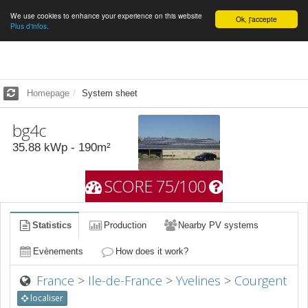
We use cookies to enhance your experience on this website
English
Ok, j'accepte
Plus d'infos.
Homepage
System sheet
bg4c
35.88
kWp -
190
m²
SCORE 75/100
Statistics
Production
Nearby PV systems
Evènements
How does it work?
France
>
Ile-de-France
>
Yvelines
>
Courgent
localiser