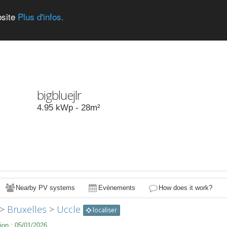
bsite
Plus d'infos.
bigbluejlr
4.95
kWp -
28
m²
Nearby PV systems
Evènements
How does it work?
>
Bruxelles
>
Uccle
localiser
ion :
05/01/2026