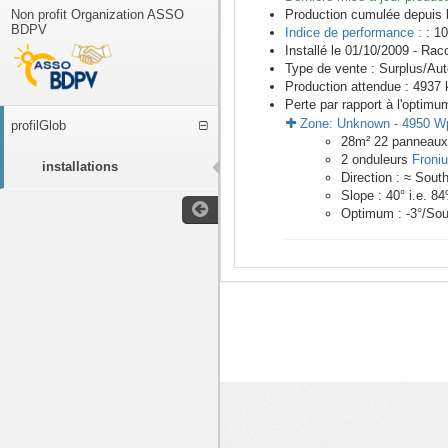
Non profit Organization ASSO
Production cumulée depuis 
BDPV
Indice de performance :
: 10
Installé le 01/10/2009 -
Racc
Type de vente :
Surplus/Au
Production attendue :
4937
k
Perte par rapport à l'optimu
Zone:
Unknown
-
4950
W
profilGlob
28
m²
22
panneau
2
onduleurs
Froni
installations
Direction :
≈ Sout
Slope :
40
° i.e.
84
Optimum :
-3
°/Sou
<