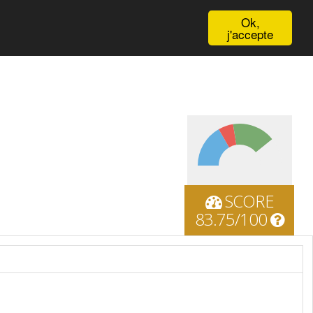
English
Ok,
j'accepte
SCORE
83.75/100