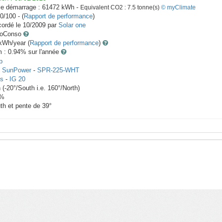
le démarrage :
61472
kWh -
Equivalent CO2 :
7.5
tonne(s)
© myClimate
0/100 - (
Rapport de performance
)
ordé le
10/2009
par
Solar one
toConso
Wh/year (
Rapport de performance
)
m : 0.94
% sur l'année
p
x
SunPower
-
SPR-225-WHT
us
-
IG 20
h
(
-20
°/South i.e.
160
°/North)
%
th et pente de
39
°