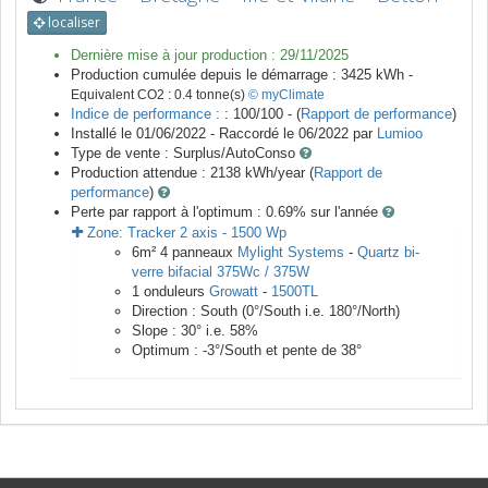
localiser
Dernière mise à jour production :
29/11/2025
Production cumulée depuis le démarrage :
3425
kWh -
Equivalent CO2 :
0.4
tonne(s)
© myClimate
Indice de performance :
: 100/100 - (
Rapport de performance
)
Installé le 01/06/2022 -
Raccordé le
06/2022
par
Lumioo
Type de vente :
Surplus/AutoConso
Production attendue :
2138
kWh/year (
Rapport de
performance
)
Perte par rapport à l'optimum : 0.69
% sur l'année
Zone:
Tracker 2 axis
-
1500
Wp
6
m²
4
panneaux
Mylight Systems
-
Quartz bi-
verre bifacial 375Wc / 375W
1
onduleurs
Growatt
-
1500TL
Direction :
South
(
0
°/South i.e.
180
°/North)
Slope :
30
° i.e.
58
%
Optimum :
-3
°/South et pente de
38
°