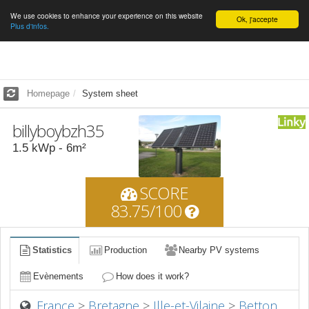
We use cookies to enhance your experience on this website
English
Ok, j'accepte
Plus d'infos.
Homepage
System sheet
billyboybzh35
1.5
kWp -
6
m²
SCORE
83.75/100
Statistics
Production
Nearby PV systems
Evènements
How does it work?
France
>
Bretagne
>
Ille-et-Vilaine
>
Betton