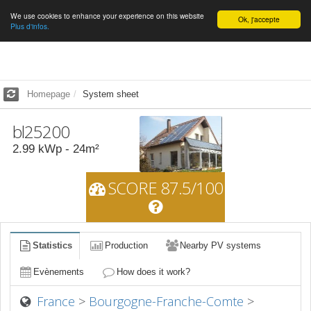
We use cookies to enhance your experience on this website
English
Ok, j'accepte
Plus d'infos.
Homepage
System sheet
bl25200
2.99
kWp -
24
m²
SCORE 87.5/100
Statistics
Production
Nearby PV systems
Evènements
How does it work?
France
>
Bourgogne-Franche-Comte
>