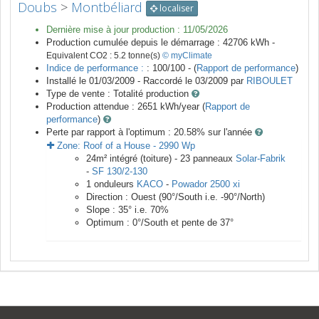
Doubs
>
Montbéliard
localiser
Dernière mise à jour production :
11/05/2026
Production cumulée depuis le démarrage :
42706
kWh -
Equivalent CO2 :
5.2
tonne(s)
© myClimate
Indice de performance :
: 100/100 - (
Rapport de performance
)
Installé le 01/03/2009 -
Raccordé le
03/2009
par
RIBOULET
Type de vente :
Totalité production
Production attendue :
2651
kWh/year (
Rapport de
performance
)
Perte par rapport à l'optimum : 20.58
% sur l'année
Zone:
Roof of a House
-
2990
Wp
24
m²
intégré (toiture) -
23
panneaux
Solar-Fabrik
-
SF 130/2-130
1
onduleurs
KACO
-
Powador 2500 xi
Direction :
Ouest
(
90
°/South i.e.
-90
°/North)
Slope :
35
° i.e.
70
%
Optimum :
0
°/South et pente de
37
°