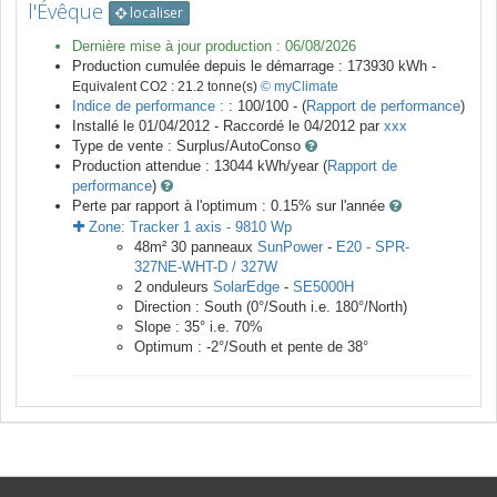
l'Évêque
localiser
Dernière mise à jour production :
06/08/2026
Production cumulée depuis le démarrage :
173930
kWh -
Equivalent CO2 :
21.2
tonne(s)
© myClimate
Indice de performance :
: 100/100 - (
Rapport de performance
)
Installé le 01/04/2012 -
Raccordé le
04/2012
par
xxx
Type de vente :
Surplus/AutoConso
Production attendue :
13044
kWh/year (
Rapport de
performance
)
Perte par rapport à l'optimum : 0.15
% sur l'année
Zone:
Tracker 1 axis
-
9810
Wp
48
m²
30
panneaux
SunPower
-
E20 - SPR-
327NE-WHT-D / 327W
2
onduleurs
SolarEdge
-
SE5000H
Direction :
South
(
0
°/South i.e.
180
°/North)
Slope :
35
° i.e.
70
%
Optimum :
-2
°/South et pente de
38
°