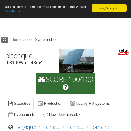
We use cookies to enhance your experience on this website
English
Ok, j'accepte
Plus d'infos.
Homepage
System sheet
blabrique
9.81
kWp -
48
m²
SCORE 100/100
Statistics
Production
Nearby PV systems
Evènements
How does it work?
Belgique
>
Hainaut
>
Hainaut
>
Fontaine-