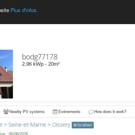
bsite
Plus d'infos.
bodg77178
2.96
kWp -
20
m²
Nearby PV systems
Evènements
How does it work?
e
>
Seine-et-Marne
>
Oissery
localiser
ion :
06/08/2026