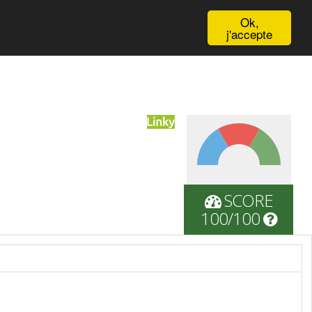
English
Ok,
j'accepte
SCORE
100/100