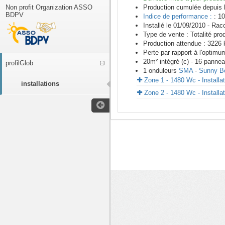
Non profit Organization ASSO
Production cumulée depuis 
BDPV
Indice de performance :
: 10
Installé le 01/09/2010 -
Racc
Type de vente :
Totalité pro
Production attendue :
3226
k
Perte par rapport à l'optimu
20
m²
intégré (c) -
16
panne
profilGlob
1
onduleurs
SMA
-
Sunny B
Zone 1 - 1480 Wc - Installa
installations
Zone 2 - 1480 Wc - Installa
<