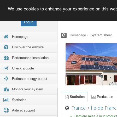
We use cookies to enhance your experience on this we
Log in
Homepage
System sheet
Homepage
Discover the website
Performance installation
Check a quote
Estimate energy output
Monitor your system
Statistics
Production
Statistics
France
>
Ile-de-Franc
Aide et support
Dernière mise à jour product