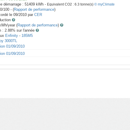
le démarrage :
51409
kWh -
Equivalent CO2 :
6.3
tonne(s)
© myClimate
0/100 - (
Rapport de performance
)
ordé le
09/2010
par
CER
duction
Wh/year (
Rapport de performance
)
m : 2.88
% sur l'année
aux
Enfinity
-
185M5
oy 3000TL
tion 01/09/2010
tion 01/09/2010