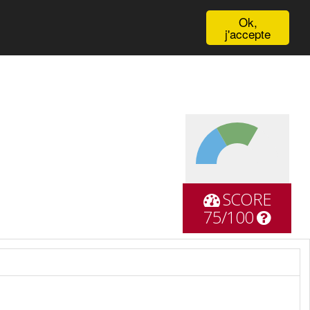
English
Ok,
j'accepte
SCORE
75/100