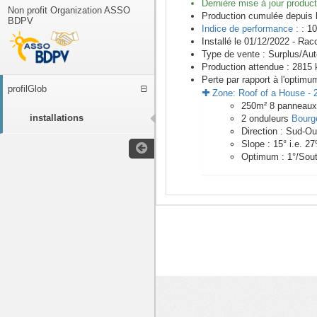
Dernière mise à jour product
Non profit Organization ASSO
Production cumulée depuis 
BDPV
Indice de performance :
: 10
Installé le 01/12/2022 -
Racc
Type de vente :
Surplus/Au
Production attendue :
2815
k
Perte par rapport à l'optimu
profilGlob
Zone:
Roof of a House
-
250
m²
8
panneau
installations
2
onduleurs
Bourg
Direction :
Sud-Ou
Slope :
15
° i.e.
27
Optimum :
1
°/Sou
<