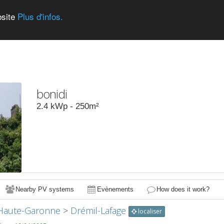
bsite
Plus d'infos.
bonidi
2.4
kWp -
250
m²
Nearby PV systems
Evènements
How does it work?
Haute-Garonne
>
Drémil-Lafage
localiser