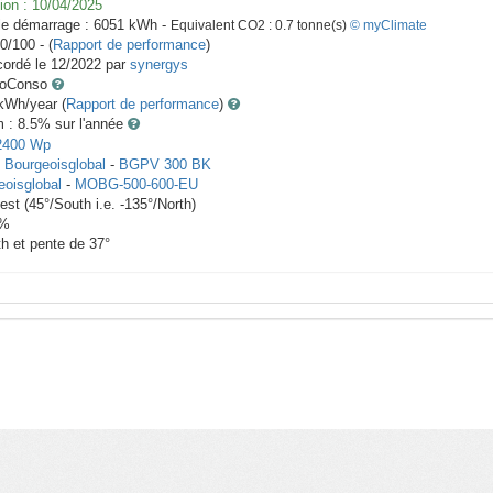
ion :
10/04/2025
le démarrage :
6051
kWh -
Equivalent CO2 :
0.7
tonne(s)
© myClimate
0/100 - (
Rapport de performance
)
ordé le
12/2022
par
synergys
toConso
Wh/year (
Rapport de performance
)
m : 8.5
% sur l'année
2400
Wp
x
Bourgeoisglobal
-
BGPV 300 BK
eoisglobal
-
MOBG-500-600-EU
est
(
45
°/South i.e.
-135
°/North)
%
th et pente de
37
°