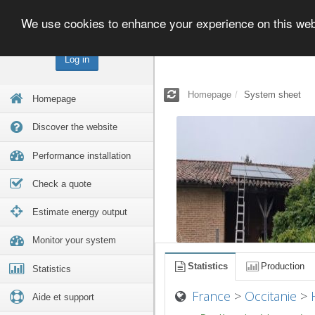
We use cookies to enhance your experience on this we
Log in
Homepage
System sheet
Homepage
Discover the website
Performance installation
Check a quote
Estimate energy output
Monitor your system
Statistics
Production
Statistics
France
>
Occitanie
>
Aide et support