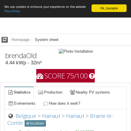
We use cookies to enhance your experience on this website
English
Ok, j'accepte
Plus d'infos.
Homepage
System sheet
brendaOld
4.44
kWp -
32
m²
SCORE 75/100
Statistics
Production
Nearby PV systems
Evènements
How does it work?
Belgique
>
Hainaut
>
Hainaut
>
Braine-le-
Comte
localiser