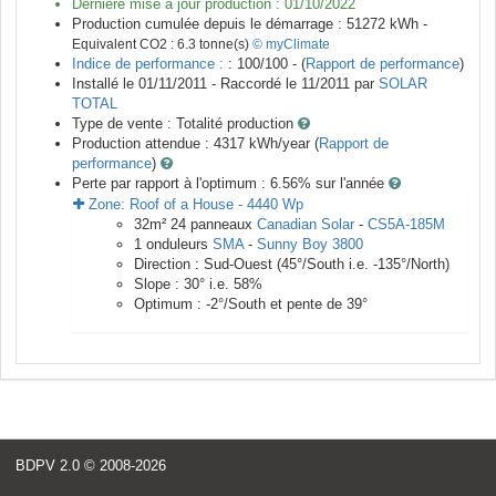
Dernière mise à jour production :
01/10/2022
Production cumulée depuis le démarrage :
51272
kWh -
Equivalent CO2 :
6.3
tonne(s)
© myClimate
Indice de performance :
: 100/100 - (
Rapport de performance
)
Installé le 01/11/2011 -
Raccordé le
11/2011
par
SOLAR
TOTAL
Type de vente :
Totalité production
Production attendue :
4317
kWh/year (
Rapport de
performance
)
Perte par rapport à l'optimum : 6.56
% sur l'année
Zone:
Roof of a House
-
4440
Wp
32
m²
24
panneaux
Canadian Solar
-
CS5A-185M
1
onduleurs
SMA
-
Sunny Boy 3800
Direction :
Sud-Ouest
(
45
°/South i.e.
-135
°/North)
Slope :
30
° i.e.
58
%
Optimum :
-2
°/South et pente de
39
°
BDPV 2.0
© 2008-2026
<