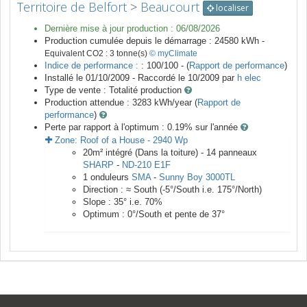
Territoire de Belfort
>
Beaucourt
localiser
Dernière mise à jour production :
06/08/2026
Production cumulée depuis le démarrage :
24580
kWh -
Equivalent CO2 :
3
tonne(s)
© myClimate
Indice de performance :
: 100/100 - (
Rapport de performance
)
Installé le 01/10/2009 -
Raccordé le
10/2009
par
h elec
Type de vente :
Totalité production
Production attendue :
3283
kWh/year (
Rapport de
performance
)
Perte par rapport à l'optimum : 0.19
% sur l'année
Zone:
Roof of a House
-
2940
Wp
20
m²
intégré (Dans la toiture) -
14
panneaux
SHARP
-
ND-210 E1F
1
onduleurs
SMA
-
Sunny Boy 3000TL
Direction :
≈ South
(
-5
°/South i.e.
175
°/North)
Slope :
35
° i.e.
70
%
Optimum :
0
°/South et pente de
37
°