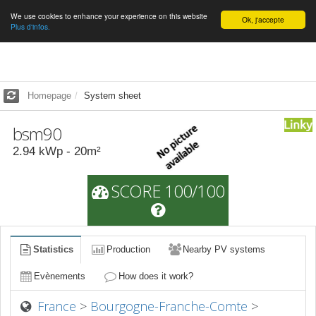
We use cookies to enhance your experience on this website
English
Ok, j'accepte
Plus d'infos.
Homepage
System sheet
bsm90
2.94
kWp -
20
m²
SCORE 100/100
Statistics
Production
Nearby PV systems
Evènements
How does it work?
France
>
Bourgogne-Franche-Comte
>