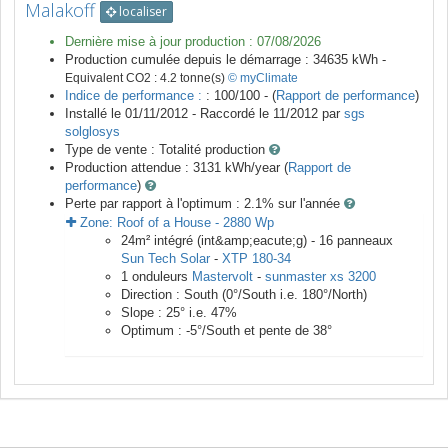
Malakoff
localiser
Dernière mise à jour production :
07/08/2026
Production cumulée depuis le démarrage :
34635
kWh -
Equivalent CO2 :
4.2
tonne(s)
© myClimate
Indice de performance :
: 100/100 - (
Rapport de performance
)
Installé le 01/11/2012 -
Raccordé le
11/2012
par
sgs
solglosys
Type de vente :
Totalité production
Production attendue :
3131
kWh/year (
Rapport de
performance
)
Perte par rapport à l'optimum : 2.1
% sur l'année
Zone:
Roof of a House
-
2880
Wp
24
m²
intégré (int&amp;eacute;g) -
16
panneaux
Sun Tech Solar
-
XTP 180-34
1
onduleurs
Mastervolt
-
sunmaster xs 3200
Direction :
South
(
0
°/South i.e.
180
°/North)
Slope :
25
° i.e.
47
%
Optimum :
-5
°/South et pente de
38
°