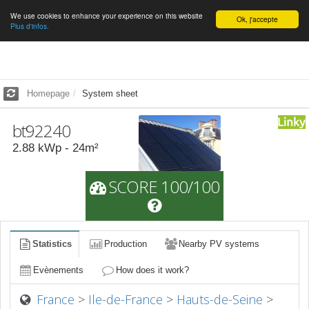
We use cookies to enhance your experience on this website
English
Ok, j'accepte
Plus d'infos.
Homepage
System sheet
bt92240
2.88
kWp -
24
m²
SCORE 100/100
Statistics
Production
Nearby PV systems
Evènements
How does it work?
France
>
Ile-de-France
>
Hauts-de-Seine
>