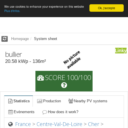
We use cookies to enhance your experience on this website
English
Ok, j'accepte
Plus d'infos.
Homepage
System sheet
bullier
20.58
kWp -
136
m²
SCORE 100/100
Statistics
Production
Nearby PV systems
Evènements
How does it work?
France
>
Centre-Val-De-Loire
>
Cher
>