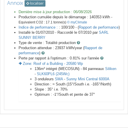
Annoix
localiser
Dernière mise à jour production :
06/08/2026
Production cumulée depuis le démarrage :
140353
kWh -
Equivalent CO2 :
17.1
tonne(s)
© myClimate
Indice de performance :
: 100/100 - (
Rapport de performance
)
Installé le 01/07/2010 -
Raccordé le
07/2010
par
SARL
SUNNY BERRY
Type de vente :
Totalité production
Production attendue :
23937
kWh/year (
Rapport de
performance
)
Perte par rapport à l'optimum : 0.81
% sur l'année
Zone:
Roof of a Building
-
20580
Wp
136
m²
intégré (MECOSUN) -
84
panneaux
Siliken
-
SLK60PL6 (245Wc)
3
onduleurs
SMA
-
Sunny Mini Central 6000A
Direction :
≈ South
(
15
°/South i.e.
-165
°/North)
Slope :
35
° i.e.
70
%
Optimum :
-1
°/South et pente de
37
°