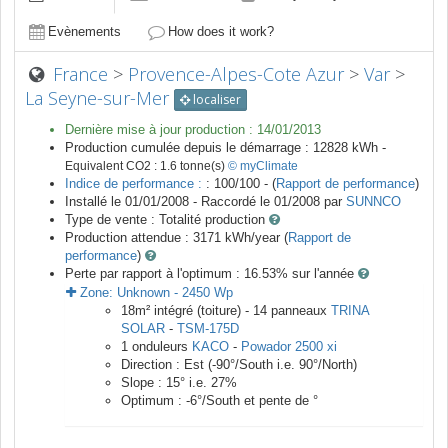
Evènements
How does it work?
France
>
Provence-Alpes-Cote Azur
>
Var
>
La Seyne-sur-Mer
localiser
Dernière mise à jour production :
14/01/2013
Production cumulée depuis le démarrage :
12828
kWh -
Equivalent CO2 :
1.6
tonne(s)
© myClimate
Indice de performance :
: 100/100 - (
Rapport de performance
)
Installé le 01/01/2008 -
Raccordé le
01/2008
par
SUNNCO
Type de vente :
Totalité production
Production attendue :
3171
kWh/year (
Rapport de
performance
)
Perte par rapport à l'optimum : 16.53
% sur l'année
Zone:
Unknown
-
2450
Wp
18
m²
intégré (toiture) -
14
panneaux
TRINA
SOLAR
-
TSM-175D
1
onduleurs
KACO
-
Powador 2500 xi
Direction :
Est
(
-90
°/South i.e.
90
°/North)
Slope :
15
° i.e.
27
%
Optimum :
-6
°/South et pente de
°