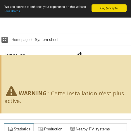
We use cookies to enhance your experience on this website
English
Ok, j'accepte
Plus d'infos.
Homepage
System sheet
bzoum
2.45
kWp -
18
m²
SCORE 65/100
WARNING
:
Cette installation n'est plus
active.
Statistics
Production
Nearby PV systems