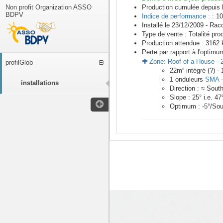
Non profit Organization ASSO
Production cumulée depuis 
BDPV
Indice de performance :
: 10
Installé le 23/12/2009 -
Racc
Type de vente :
Totalité pro
Production attendue :
3162
k
Perte par rapport à l'optimu
Zone:
Roof of a House
-
profilGlob
22
m²
intégré (?) -
1
onduleurs
SMA
installations
Direction :
≈ Sout
Slope :
25
° i.e.
47
Optimum :
-5
°/Sou
<