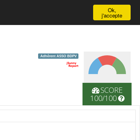
English
Ok,
j'accepte
Adhérent ASSO BDPV
SCORE
100/100