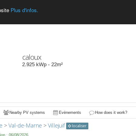
bsite
Plus d'infos.
caloux
2.925
kWp -
22
m²
Nearby PV systems
Evènements
How does it work?
e
>
Val-de-Marne
>
Villejuif
localiser
ion :
06/08/2026