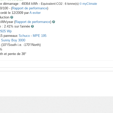
le démarrage :
49364
kWh -
Equivalent CO2 :
6
tonne(s)
© myClimate
0/100 - (
Rapport de performance
)
ordé le
12/2009
par
A eviter
duction
Wh/year (
Rapport de performance
)
m : 2.41
% sur l'année
2925
Wp
15
panneaux
Schuco
-
MPE 195
-
Sunny Boy 3000
h
(
10
°/South i.e.
-170
°/North)
%
th et pente de
38
°