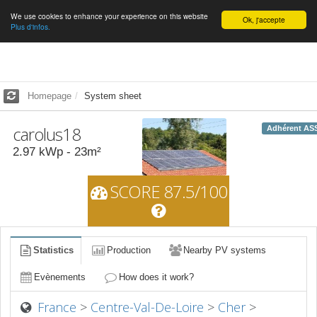
We use cookies to enhance your experience on this website
English
Ok, j'accepte
Plus d'infos.
Homepage
System sheet
carolus18
Adhérent AS
2.97
kWp -
23
m²
SCORE 87.5/100
Statistics
Production
Nearby PV systems
Evènements
How does it work?
France
>
Centre-Val-De-Loire
>
Cher
>