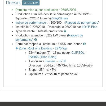
Drevant
localiser
Dernière mise à jour production :
06/06/2026
Production cumulée depuis le démarrage :
49256
kWh -
Equivalent CO2 :
6
tonne(s)
© myClimate
Indice de performance :
: 100/100 - (
Rapport de performance
)
Installé le 01/06/2010 -
Raccordé le
06/2010
par
LOYE Elec
Type de vente :
Totalité production
Production attendue :
3229
kWh/year (
Rapport de
performance
)
Perte par rapport à l'optimum : 6.05
% sur l'année
Zone:
Roof of a Building
-
2970
Wp
23
m²
intégré (?) -
18
panneaux
CLIPSOL
-
PW165 (Trina Solar)
1
onduleurs
Fronius
-
IG 30
Direction :
Sud-Est
(
-45
°/South i.e.
135
°/North)
Slope :
25
° i.e.
47
%
Optimum :
-2
°/South et pente de
37
°