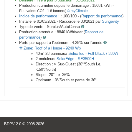
Dernière mise à jour production :
01/10/2022
Production cumulée depuis le démarrage :
15081
kWh -
Equivalent CO2 :
1.8
tonne(s)
© myClimate
Indice de performance :
: 100/100 - (
Rapport de performance
)
Installé le 01/03/2021 -
Raccordé le
03/2021
par
Sungevity
Type de vente :
Surplus/AutoConso
Production attendue :
8840
kWh/year (
Rapport de
performance
)
Perte par rapport à l'optimum : 4.28
% sur l'année
Zone:
Roof of a House
-
9240
Wp
40
m²
28
panneaux
SoluxTec
-
Full Black / 330W
2
onduleurs
SolarEdge
-
SE3500H
Direction :
≈ Sud-Ouest
(
30
°/South i.e.
-150
°/North)
Slope :
20
° i.e.
36
%
Optimum :
0
°/South et pente de
36
°
BDPV 2.0
© 2008-2026
<