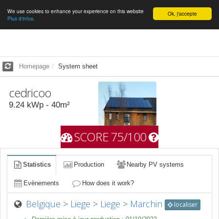
We use cookies to enhance your experience on this website
English
Ok, j'accepte
Plus d'infos.
Homepage
System sheet
cedricoo
9.24
kWp -
40
m²
SCORE 75/100
Statistics
Production
Nearby PV systems
Evènements
How does it work?
Belgique
>
Liege
>
Liege
>
Marchin
localiser