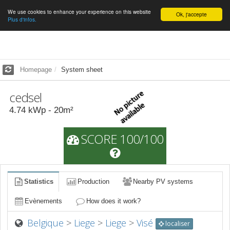
We use cookies to enhance your experience on this website
English
Ok, j'accepte
Plus d'infos.
Homepage
System sheet
cedsel
4.74
kWp -
20
m²
SCORE 100/100
Statistics
Production
Nearby PV systems
Evènements
How does it work?
Belgique
>
Liege
>
Liege
>
Visé
localiser