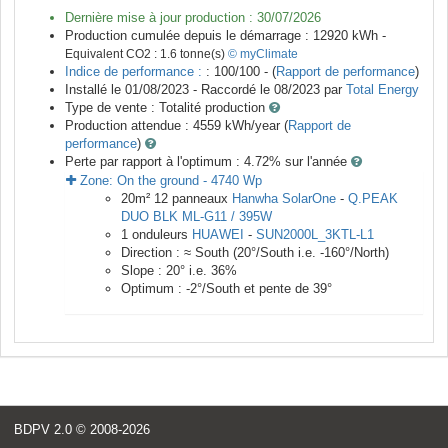
Dernière mise à jour production :
30/07/2026
Production cumulée depuis le démarrage :
12920
kWh -
Equivalent CO2 :
1.6
tonne(s)
© myClimate
Indice de performance :
: 100/100 - (
Rapport de performance
)
Installé le 01/08/2023 -
Raccordé le
08/2023
par
Total Energy
Type de vente :
Totalité production
Production attendue :
4559
kWh/year (
Rapport de
performance
)
Perte par rapport à l'optimum : 4.72
% sur l'année
Zone:
On the ground
-
4740
Wp
20
m²
12
panneaux
Hanwha SolarOne
-
Q.PEAK
DUO BLK ML-G11 / 395W
1
onduleurs
HUAWEI
-
SUN2000L_3KTL-L1
Direction :
≈ South
(
20
°/South i.e.
-160
°/North)
Slope :
20
° i.e.
36
%
Optimum :
-2
°/South et pente de
39
°
BDPV 2.0
© 2008-2026
<